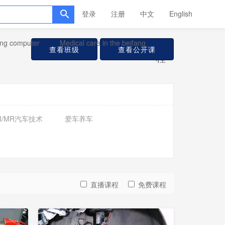
登录
注册
中文
English
ang computer
Medical care in the beifang
课
查看班级
查看公开课
程
R/MR汽车技术
爱车养车
直播课程
免费课程