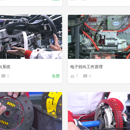
向系统
电子转向工作原理
0
免费
7
0