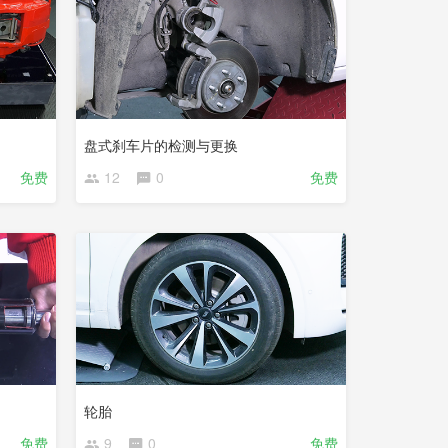
盘式刹车片的检测与更换
免费
12
0
免费
轮胎
免费
9
0
免费