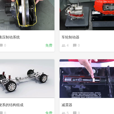
液压制动系统
车轮制动器
0
免费
4
0
驶系的结构组成
减震器
0
免费
5
0