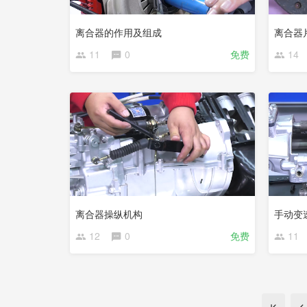
离合器的作用及组成
离合器
11
0
免费
14
离合器操纵机构
手动变
12
0
免费
11