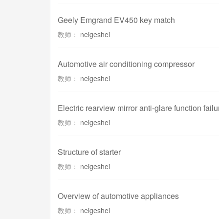
Geely Emgrand EV450 key match
教师：
neigeshei
Automotive air conditioning compressor
教师：
neigeshei
Electric rearview mirror anti-glare function failu
教师：
neigeshei
Structure of starter
教师：
neigeshei
Overview of automotive appliances
教师：
neigeshei