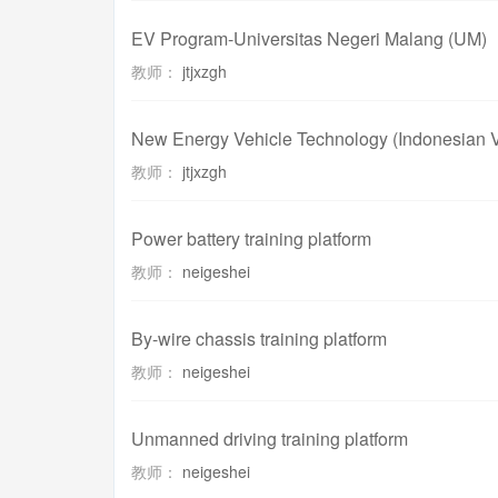
EV Program-Universitas Negeri Malang (UM)
教师：
jtjxzgh
New Energy Vehicle Technology (Indonesian 
教师：
jtjxzgh
Power battery training platform
教师：
neigeshei
By-wire chassis training platform
教师：
neigeshei
Unmanned driving training platform
教师：
neigeshei