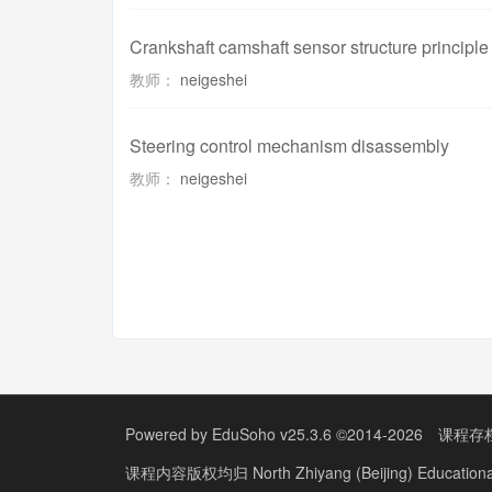
Crankshaft camshaft sensor structure principl
教师：
neigeshei
Steering control mechanism disassembly
教师：
neigeshei
Powered by
EduSoho v25.3.6
©2014-2026
课程存
课程内容版权均归
North Zhiyang (Beijing) Education