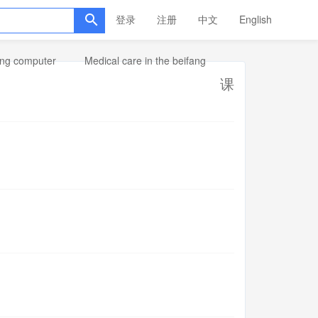
登录
注册
中文
English
ang computer
Medical care in the beifang
课