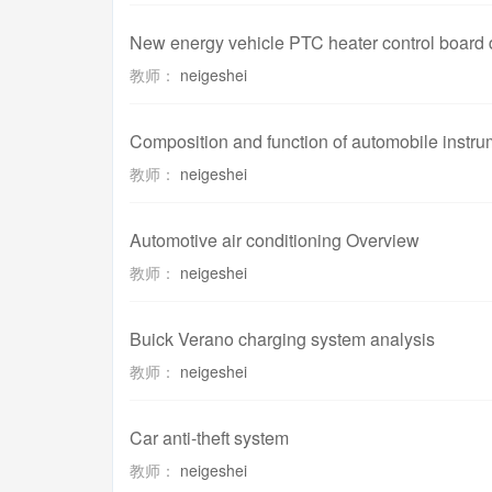
New energy vehicle PTC heater control board 
教师：
neigeshei
Composition and function of automobile instru
教师：
neigeshei
Automotive air conditioning Overview
教师：
neigeshei
Buick Verano charging system analysis
教师：
neigeshei
Car anti-theft system
教师：
neigeshei