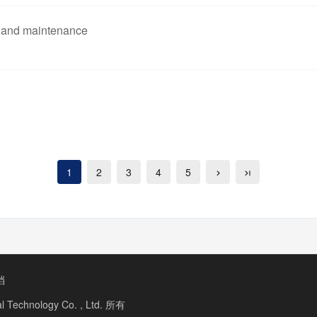
e and maintenance
1
2
3
4
5
档
al Technology Co. , Ltd.
所有