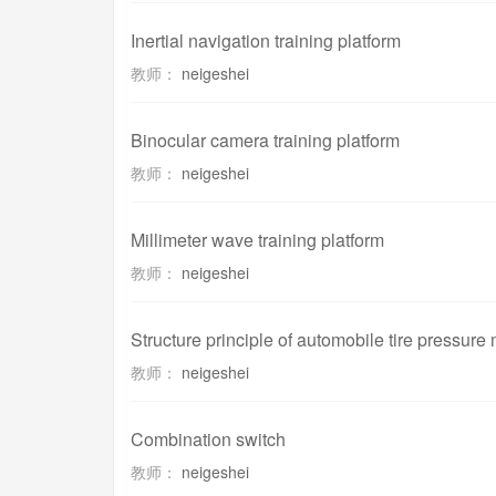
Inertial navigation training platform
教师：
neigeshei
Binocular camera training platform
教师：
neigeshei
Millimeter wave training platform
教师：
neigeshei
Structure principle of automobile tire pressure
教师：
neigeshei
Combination switch
教师：
neigeshei