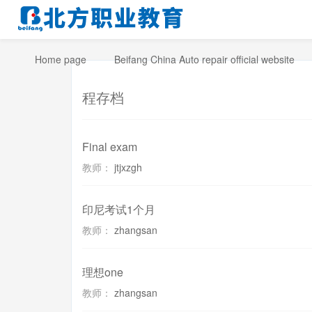
Home page
Beifang China Auto repair official website
程存档
Final exam
教师：
jtjxzgh
印尼考试1个月
教师：
zhangsan
理想one
教师：
zhangsan