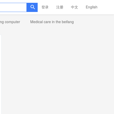
登录
注册
中文
English
ang computer
Medical care in the beifang